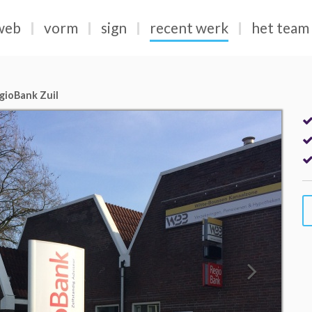
web
vorm
sign
recent werk
het team
gioBank Zuil