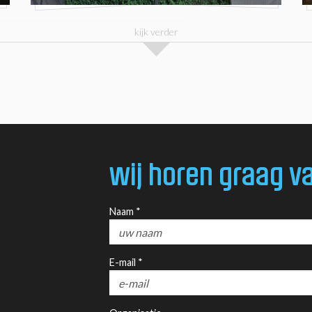
kijk verder
wij horen graag va
Naam *
E-mail *