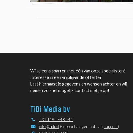
Wil je eens sparren met één van onze specialisten?
Interesse in een vrijblijvende offerte?
Laat hiernaast je gegevens en wensen achter en wij
nemen zo snel mogelijk contact met je op!
TiDi Media bv
+31 115 - 648 444
info@tidi.nl
(supportvragen aub via
support
)