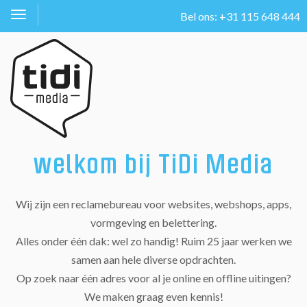
Bel ons: +31 115 648 444
Toggle
navigation
welkom bij TiDi Media
Wij zijn een reclamebureau voor websites, webshops, apps,
vormgeving en belettering.
Alles onder één dak: wel zo handig! Ruim 25 jaar werken we
samen aan hele diverse opdrachten.
Op zoek naar één adres voor al je online en offline uitingen?
We maken graag even kennis!