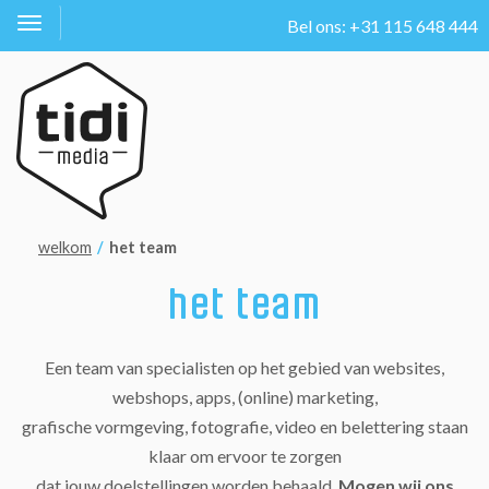
Bel ons: +31 115 648 444
Toggle
navigation
welkom
het team
het
team
Een team van specialisten op het gebied van websites,
webshops, apps, (online) marketing,
grafische vormgeving, fotografie, video en belettering staan
klaar om ervoor te zorgen
dat jouw doelstellingen worden behaald.
Mogen wij ons