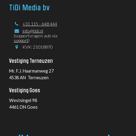
TiDi Media bv
+31 115 - 648 444
info@tidi.nl
(supportvragen aub via
support
)
KVK: 21018870
Vestiging Terneuzen
Mr. F.J. Haarmanweg 27
4538 AN Terneuzen
Vestiging Goes
Westsingel 98
4461 DN Goes