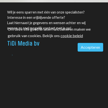
Wil je eens sparren met één van onze specialisten?
Interesse in een vrijblijvende offerte?
Laat hiernaast je gegevens en wensen achter en wij
nemen zo snel mogelijk contact met je op!
Om deze site goed te laten functioneren maken we
gebruik van cookies. Bekijk ons
cookie beleid
TiDi Media bv
Accepteren
+31 115 - 648 444
info@tidi.nl
(supportvragen aub via
support
)
KVK: 21018870
Vestiging Terneuzen
Mr. F.J. Haarmanweg 27
4538 AN Terneuzen