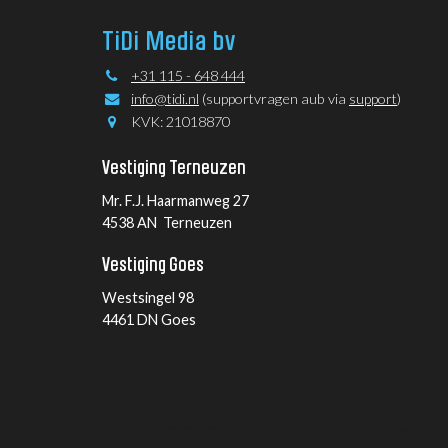
TiDi Media bv
+31 115 - 648 444
info@tidi.nl
(supportvragen aub via
support
)
KVK: 21018870
Vestiging Terneuzen
Mr. F.J. Haarmanweg 27
4538 AN Terneuzen
Vestiging Goes
Westsingel 98
4461 DN Goes