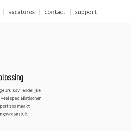
vacatures
contact
support
plossing
ebruiksvriendelijke
veel specialistischer
xpertises maakt
ingsvraagstuk.