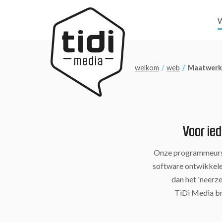
welkom
web
Maatwerk
Voor ie
Onze programmeurs 
software ontwikkelen
dan het 'neerz
TiDi Media br