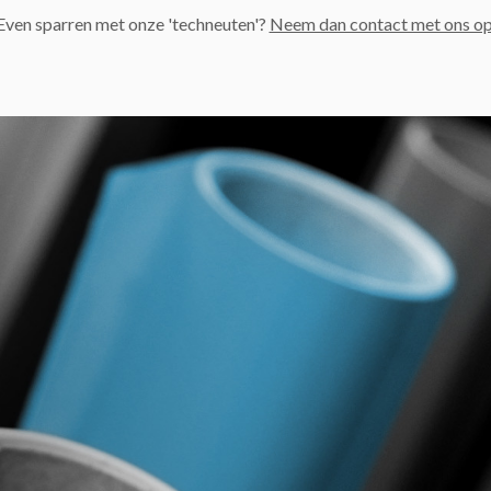
Even sparren met onze 'techneuten'?
Neem dan contact met ons op