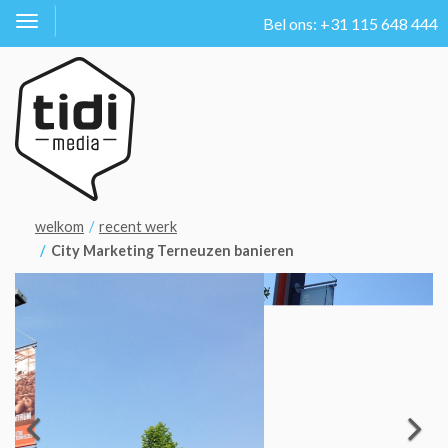
Bel ons: +31 115 648 444
Toggle
navigation
welkom
recent werk
City Marketing Terneuzen banieren