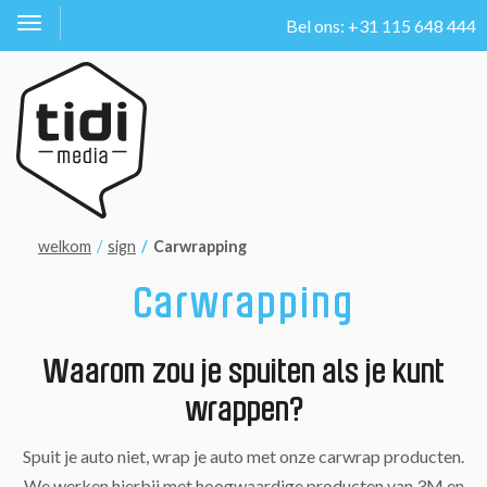
Bel ons: +31 115 648 444
Toggle
navigation
welkom
sign
Carwrapping
Carwrapping
Waarom zou je spuiten als je kunt
wrappen?
Spuit je auto niet, wrap je auto met onze carwrap producten.
We werken hierbij met hoogwaardige producten van 3M en