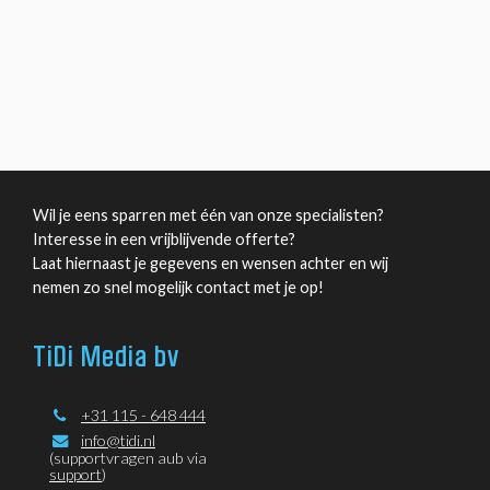
Wil je eens sparren met één van onze specialisten?
Interesse in een vrijblijvende offerte?
Laat hiernaast je gegevens en wensen achter en wij
nemen zo snel mogelijk contact met je op!
TiDi Media bv
+31 115 - 648 444
info@tidi.nl
(supportvragen aub via
support
)