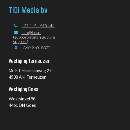
TiDi Media bv
+31 115 - 648 444
info@tidi.nl
(supportvragen aub via
support
)
KVK: 21018870
Vestiging Terneuzen
Mr. F.J. Haarmanweg 27
4538 AN Terneuzen
Vestiging Goes
Westsingel 98
4461 DN Goes