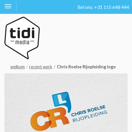
Bel ons: +31 115 648 444
Toggle
navigation
welkom
recent werk
Chris Roelse Rijopleiding logo